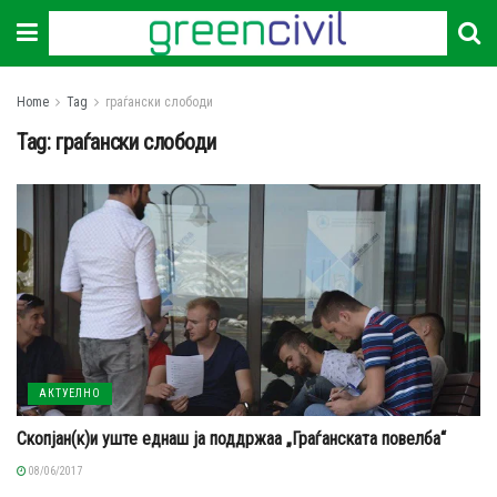
Home
Tag
граѓански слободи
Tag:
граѓански слободи
АКТУЕЛНО
Скопјан(к)и уште еднаш ја поддржаа „Граѓанската повелба“
08/06/2017