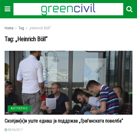
Home
Tag
„Heinrich Böll“
Tag:
„Heinrich Böll“
АКТУЕЛНО
Скопјан(к)и уште еднаш ја поддржаа „Граѓанската повелба“
08/06/2017