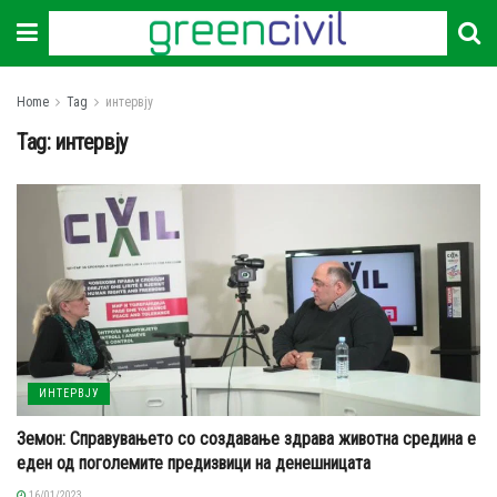
Home
Tag
интервју
Tag:
интервју
ИНТЕРВЈУ
Земон: Справувањето со создавање здрава животна средина е
еден од поголемите предизвици на денешницата
16/01/2023