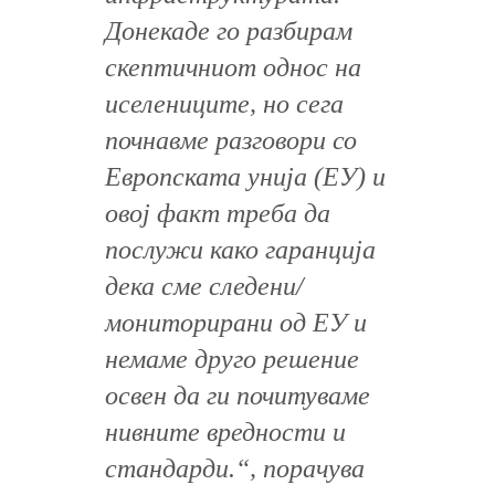
Донекаде го разбирам
скептичниот однос на
иселениците, но сега
почнавме разговори со
Европската унија (ЕУ) и
овој факт треба да
послужи како гаранција
дека сме следени/
мониторирани од ЕУ и
немаме друго решение
освен да ги почитуваме
нивните вредности и
стандарди.“, порачува