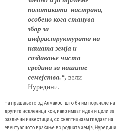
заедно и ја тргнеме
политиката настрана,
особено кога станува
збор за
инфраструктурата на
нашата земја и
создавање чиста
средина за нашите
семејства.“,
вели
Нуредини.
На прашањето од Алмакос што би им порачале на
другите иселеници кои, иако имаат идеи и цели за
различни инвестиции, со скептицизам гледаат на
евентуалното враќање во родната земја, Нуредини