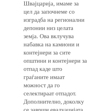
Швајцарија, имаме за
цел да започнеме со
изградба на регионални
депонии низ целата
земја. Ова вклучува
набавка на камиони и
контејнери за сите
општини и контејнери за
отпад каде што
граѓаните имаат
можност да го
селектираат отпадот.
Дополнително, доколку
се заврши евалуацијата