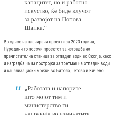
капацитет, но и работно
искуство, ќе биде клучот
за развојот на Попова
Шапка.“
Во однос на планирани проекти за 2023 година,
Нуредини го посочи проектот за изградба на
пречистителна станица за отпадни води во Скопје, како
и изградба на на постројки за третман на отпадни води
и канализациски мрежи во Битола, Тетово и Кичево.
„
Работата и напорите
што мојот тим и
министерство ги
направија во изминатите