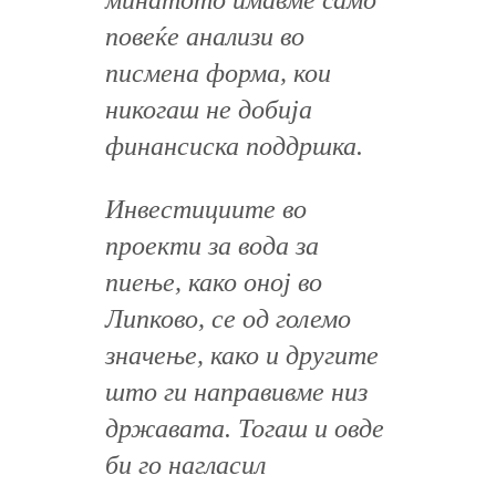
минатото имавме само
повеќе анализи во
писмена форма, кои
никогаш не добија
финансиска поддршка.
Инвестициите во
проекти за вода за
пиење, како оној во
Липково, се од големо
значење, како и другите
што ги направивме низ
државата. Тогаш и овде
би го нагласил