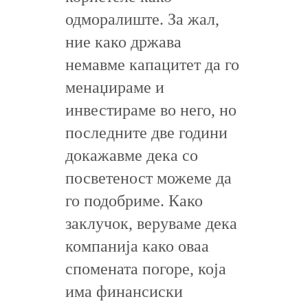
одморалиште. За жал,
ние како држава
немавме капацитет да го
менаџираме и
инвестираме во него, но
последните две години
докажавме дека со
посветеност можеме да
го подобриме. Како
заклучок, веруваме дека
компанија како оваа
спомената погоре, која
има финансиски