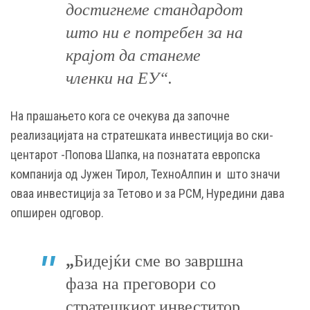
достигнеме стандардот
што ни е потребен за на
крајот да станеме
членки на ЕУ“.
На прашањето кога се очекува да започне
реализацијата на стратешката инвестиција во ски-
центарот -Попова Шапка, на познатата европска
компанија од Јужен Тирол, ТехноАлпин и што значи
оваа инвестиција за Тетово и за РСМ, Нуредини дава
опширен одговор.
„
Бидејќи сме во завршна
фаза на преговори со
стратешкиот инвеститор,