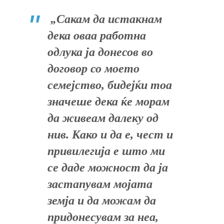
„Сакам да истакнам
дека оваа работна
одлука ја донесов во
договор со моето
семејство, бидејќи тоа
значеше дека ќе морам
да живеам далеку од
нив. Како и да е, чест и
привилегија е што ми
се даде можност да ја
застапувам мојата
земја и да можам да
придонесувам за неа,