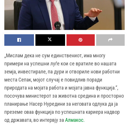
„Мислам дека не сум единствениот, има многу
примери на успешни луѓе кои се вратиле во нашата
земја, инвестирале, па дури и отвориле нови работни
места Сепак, мојот случај е повидлив поради
природата на мојата работа и мојата јавна функција.“,
посочува министерот за животна средина и просторно
планирање Насер Нуредини за неговата одлука да ја
преземе оваа функција по успешната кариера надвор
од државата, во интервју за
Алмакос.