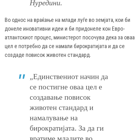
Нуредини.
Во однос на враќање на млади луѓе во земјата, кои би
донеле иновативни идеи и би придонеле кон Евро-
атлантскиот процес, министерот посочува дека за оваа
цел е потребно да се намали бирократијата и да се
создаде повисок животен стандард.
„Единствениот начин да
се постигне оваа цел е
создавање повисок
животен стандард и
намалување на
бирократијата. За да ги
вратиме младите во