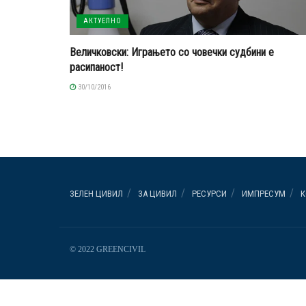
АКТУЕЛНО
Величковски: Играњето со човечки судбини е
расипаност!
30/10/2016
ЗЕЛЕН ЦИВИЛ
ЗА ЦИВИЛ
РЕСУРСИ
ИМПРЕСУМ
К
© 2022 GREENCIVIL