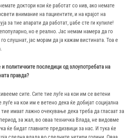
немате доктори кои ќе работат со нив, ако немате
свети внимание на пациентите, и на крајот на
уја за тие апарати да работат, џабе сте ги купиле!
епопуларно, но е реално. Јас немам намера да го
го слушнат, јас морам да ја кажам вистината. Тоа е
.
 и политичките последици од злоупотребата на
ната правда?
ивееме сите. Сите тие луѓе на кои им се ветени
е луѓе на кои им е ветено дека ќе добијат социјална
е тие имаат лажно очекување дека треба да гласаат за
период, за жал, во оваа техничка Влада, не видовме
ка ќе бидат главните предизвици за нас. И тука ќе
оја следна влада во следните четири години. Оваа