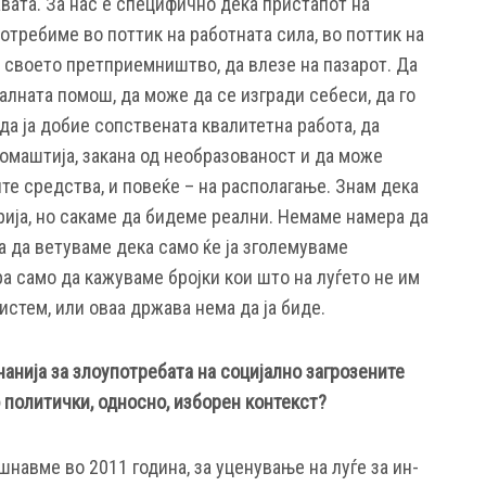
вата. За нас е специфично дека пристапот на
требиме во поттик на работната сила, во поттик на
о своето претприемништво, да влезе на пазарот. Да
јалната помош, да може да се изгради себеси, да го
да ја добие сопствената квалитетна работа, да
ромаштија, закана од необразованост и да може
те средства, и повеќе – на располагање. Знам дека
рија, но сакаме да бидеме реални. Немаме намера да
 да ветуваме дека само ќе ја зголемуваме
а само да кажуваме бројки кои што на луѓето не им
истем, или оваа држава нема да ја биде.
анија за злоупотребата на социјално загрозените
о политички, односно, изборен контекст?
шнавме во 2011 година, за уценување на луѓе за ин-