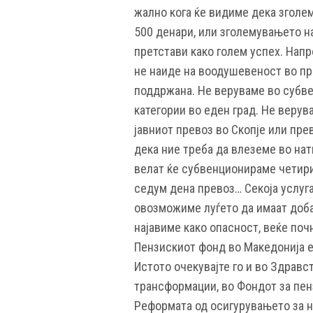
жално кога ќе видиме дека зголе
500 денари, или зголемувањето на
претстави како голем успех. Нап
не наиде на воодушевеност во пр
поддржана. Не веруваме во субв
категории во еден град. Не верув
јавниот превоз во Скопје или пре
дека ние треба да влеземе во нат
велат ќе субвенционираме четири
седум дена превоз… Секоја услуга
овозможиме луѓето да имаат добар
најавиме како опасност, веќе почн
Пензискиот фонд во Македонија е
Истото очекувајте го и во Здравс
трансформации, во Фондот за пен
Реформата од осигурувањето за н