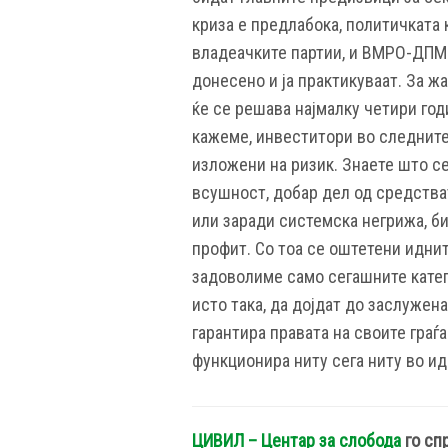
криза е предлабока, политичката 
владеачките партии, и ВМРО-ДПМН
донесено и ја практикуваат. За жа
ќе се решава најмалку четири год
кажеме, инвеститори во следните
изложени на ризик. Знаете што се
всушност, добар дел од средства
или заради системска негрижа, б
профит. Со тоа се оштетени иднит
задоволиме само сегашните кате
исто така, да дојдат до заслужена
гарантира правата на своите граѓа
функционира ниту сега ниту во ид
ЦИВИЛ – Центар за слобода
го сп