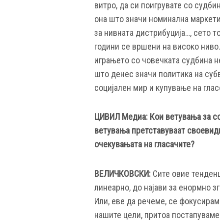
витро, да си поигрувате со судбин
она што значи номинална маркети
за нивната дистрибуција…, сето т
години се вршени на високо ниво
играњето со човечката судбина не
што денес значи политика на суб
социјален мир и купување на гла
ЦИВИЛ Медиа: Кои ветувања за со
ветувања претставуваат своевидн
очекувањата на гласачите?
ВЕЛИЧКОВСКИ:
Сите овие тенден
линеарно, до најави за енормно з
Или, еве да речеме, се фокусираме
нашите цели, притоа постапуваме 