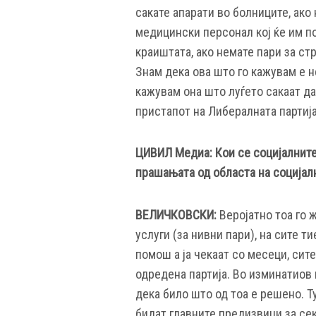
сакате апарати во болниците, ако 
медицински персонал кој ќе им по
краиштата, ако немате пари за стр
Знам дека ова што го кажувам е н
кажувам она што луѓето сакаат да 
пристапот на Либералната партија
ЦИВИЛ Медиа: Кои се социјалните
прашањата од областа на социјал
ВЕЛИЧКОВСКИ:
Веројатно тоа го ж
услуги (за нивни пари), на сите ти
помош а ја чекаат со месеци, сит
одредена партија. Во изминатиов 
дека било што од тоа е решено. Ту
бидат главните предизвици за сек