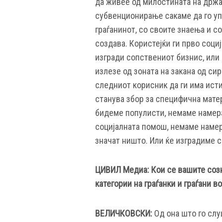
да живее од милостината на држа
субвенционирање сакаме да го упо
граѓанинот, со своите знаења и с
создава. Користејќи ги прво соци
изгради сопствениот бизнис, или 
излезе од зоната на закана од си
следниот корисник да ги има исти
станува збор за специфична мате
бидеме популисти, немаме намера
социјалната помош, немаме намер
значат ништо. Или ќе изградиме с
ЦИВИЛ Медиа: Кои се вашите созн
категории на граѓанки и граѓани в
ВЕЛИЧКОВСКИ:
Од она што го слу