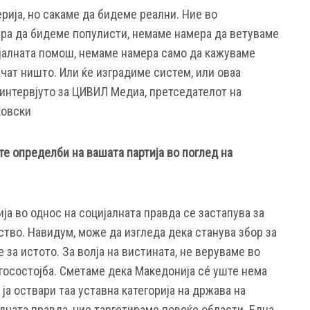
рија, но сакаме да бидеме реални. Ние во
ра да бидеме популисти, немаме намера да ветуваме
ијалната помош, немаме намера само да кажуваме
ачат ништо. Или ќе изградиме систем, или оваа
о интервјуто за ЦИВИЛ Медиа, претседателот на
ковски
е определби на вашата партија во поглед на
ја во однос на социјалната правда се застапува за
тво. Навидум, може да изгледа дека станува збор за
е за истото. За волја на вистината, не веруваме во
агосостојба. Сметаме дека Македонија сé уште нема
ја оствари таа уставна категорија на држава на
алната правда, ние таргетираме повеќе области. Една