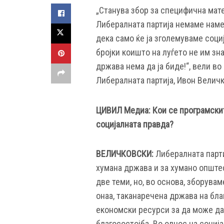
„Станува збор за специфична мате
Либералната партија немаме наме
дека само ќе ја зголемуваме соц
бројки коишто на луѓето не им зн
држава нема да ја биде!“, вели в
Либералната партија, Ивон Велич
ЦИВИЛ Медиа: Кои се програмскит
социјалната правда?
ВЕЛИЧКОВСКИ:
Либералната парти
хумана држава и за хумано општес
две теми, но, во основа, зборувам
онаа, таканаречена држава на бл
економски ресурси за да може да 
благосостојба. Во однос на социј