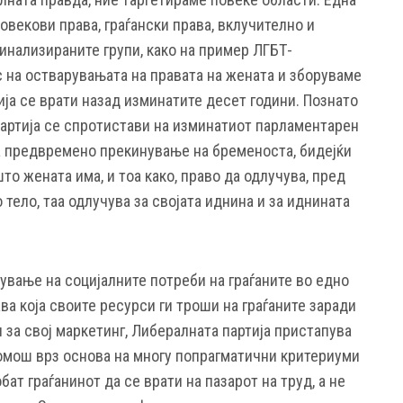
овекови права, граѓански права, вклучително и
гинализираните групи, како на пример ЛГБТ-
с на остварувањата на правата на жената и зборуваме
ја се врати назад изминатите десет години. Познато
артија се спротистави на изминатиот парламентарен
за предвремено прекинување на бременоста, бидејќи
то жената има, и тоа како, право да одлучува, пред
о тело, таа одлучува за својата иднина и за иднината
ување на социјалните потреби на граѓаните во едно
а која своите ресурси ги троши на граѓаните заради
и за свој маркетинг, Либералната партија пристапува
помош врз основа на многу попрагматични критериуми
бат граѓанинот да се врати на пазарот на труд, а не