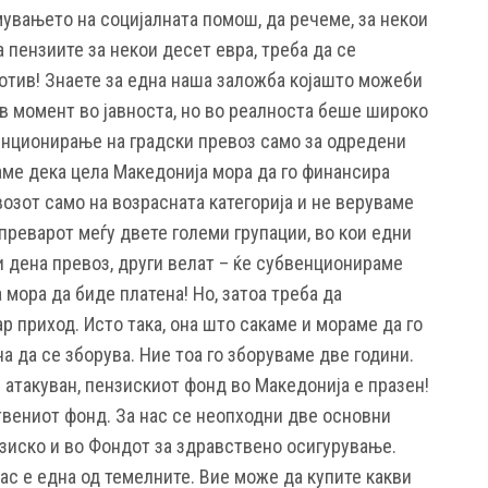
мувањето на социјалната помош, да речеме, за некои
 пензиите за некои десет евра, треба да се
ротив! Знаете за една наша заложба којашто можеби
в момент во јавноста, но во реалноста беше широко
енционирање на градски превоз само за одредени
аме дека цела Македонија мора да го финансира
возот само на возрасната категорија и не веруваме
преварот меѓу двете големи групации, во кои едни
 дена превоз, други велат – ќе субвенционираме
 мора да биде платена! Но, затоа треба да
 приход. Исто така, она што сакаме и мораме да го
а да се зборува. Ние тоа го зборуваме две години.
 атакуван, пензискиот фонд во Македонија е празен!
твениот фонд. За нас се неопходни две основни
зиско и во Фондот за здравствено осигурување.
ас е една од темелните. Вие може да купите какви