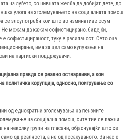
ата на луѓето, со нивната желба да добијат дете, до
ншка улога на зголемувањето на социјалната помош
оа се злоупотреби кои што во изминативе осум
. Не можам да кажам софистицирано, бидејќи,
 е софистицираност, туку е расипаност. Сето она
венционирање, има за цел само купување на
сови на партиски поддржувачи.
цијална правда се реално остварливи, а кои
а политичка корупција, односно, поигрување со
ции од еднократни зголемувања на пензиите
големување на социјална помош, сите тие се лажни!
 на неколку групи на гласачи, објаснувајќи што се
само од реалноста, а не од посакуваното. За нас е