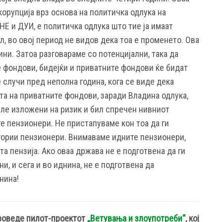
корупција врз основа на политичка одлука на
Е и ДУИ, е политичка одлука што тие ја имаат
л, во овој период не видов дека тоа е променето. Ова
ини. Затоа разговараме со потенцијални, така да
 фондови, бидејќи и приватните фондови ќе бидат
 случи пред неполна година, кога се виде дека
та на приватните фондови, заради Владина одлука,
иле изложени на ризик и бил спречен нивниот
е пензионери. Не пристапуваме кон тоа да ги
гории пензионери. Внимаваме идните пензионери,
та пензија. Ако оваа држава не е подготвена да ги
ни, и сега и во иднина, не е подготвена да
нина!
роведе пилот-проектот
„Ветувања и злоупотреби“
, кој