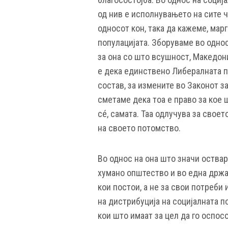
од нив е исполнувањето на сите ч
односот кон, така да кажеме, мар
популацијата. Зборуваме во одно
за она со што всушност, Македони
е дека единствено Либералната п
состав, за измените во Законот 
сметаме дека тоа е право за кое ш
сé, самата. Таа одлучува за своет
на своето потомство.
Во однос на она што значи оствар
хумано општество и во една држав
кои постои, а не за свои потреби 
на дистрибуција на социјалната 
кои што имаат за цел да го оспосо