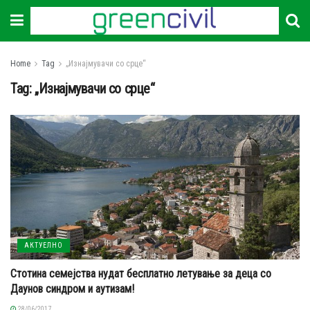
Home
Tag
„Изнајмувачи со срце“
Tag:
„Изнајмувачи со срце“
АКТУЕЛНО
Стотина семејства нудат бесплатно летување за деца со
Даунов синдром и аутизам!
28/06/2017