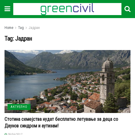
Home
Tag
Јадран
Tag:
Јадран
АКТУЕЛНО
Стотина семејства нудат бесплатно летување за деца со
Даунов синдром и аутизам!
28/06/2017