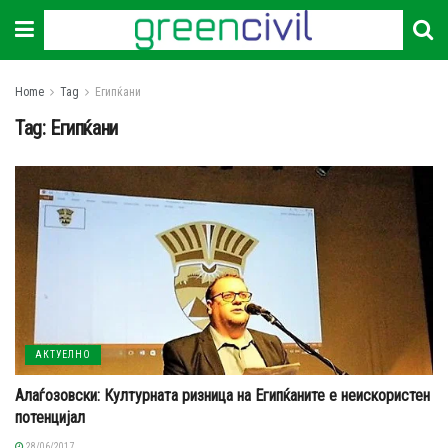
Home
Tag
Египќани
Tag:
Египќани
АКТУЕЛНО
Алаѓозовски: Културната ризница на Египќаните е неискористен
потенцијал
28/06/2017