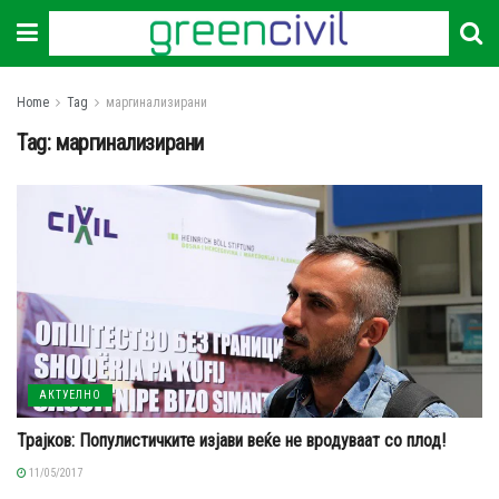
Home
Tag
маргинализирани
Tag:
маргинализирани
АКТУЕЛНО
Трајков: Популистичките изјави веќе не вродуваат со плод!
11/05/2017