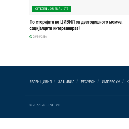
CITIZEN JOURNALISTS
По сторијата на ЦИВИЛ за двегодишното момче,
социјалците интервенираа!
20/10/2016
ЗЕЛЕН ЦИВИЛ
ЗА ЦИВИЛ
РЕСУРСИ
ИМПРЕСУМ
К
© 2022 GREENCIVIL