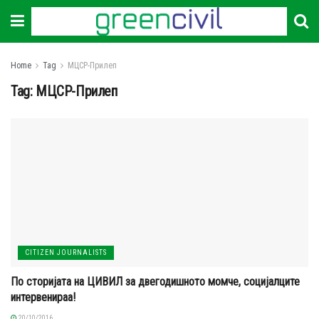
Home
Tag
МЦСР-Прилеп
Tag:
МЦСР-Прилеп
CITIZEN JOURNALISTS
По сторијата на ЦИВИЛ за двегодишното момче, социјалците
интервенираа!
20/10/2016