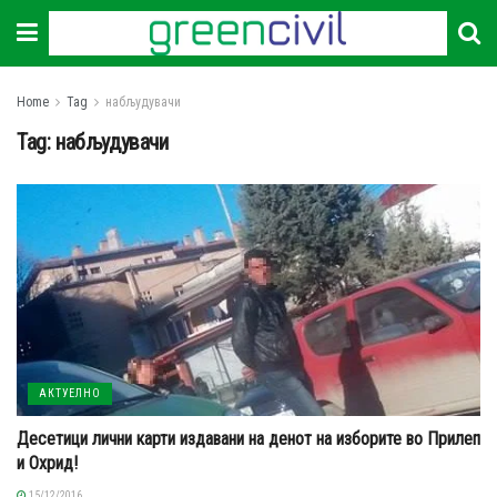
Home
Tag
набљудувачи
Tag:
набљудувачи
АКТУЕЛНО
Десетици лични карти издавани на денот на изборите во Прилеп
и Охрид!
15/12/2016