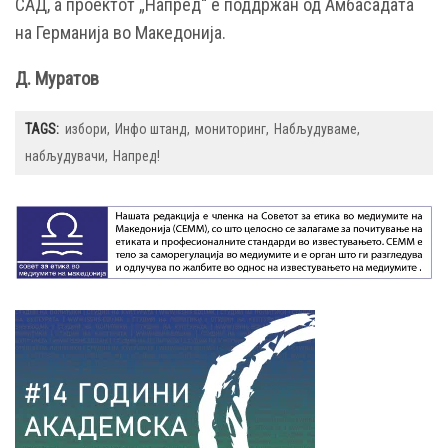
САД, а проектот „Напред“ е поддржан од Амбасадата
на Германија во Македонија.
Д. Муратов
TAGS:
избори
Инфо штанд
мониторинг
Набљудуваме
набљудувачи
Напред!