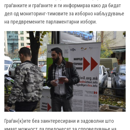
граѓанките и граѓаните и ги информираа како да бидат
дел од мониторинг-тимовите за изборно набљудување
на предвремените парламентарни избори.
Граѓан(к)ите беа заинтересирани и задоволни што
имаат можност да придонесат за спроведување на