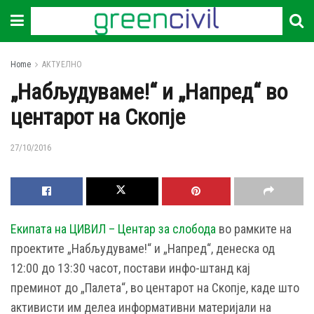
Home
АКТУЕЛНО
„Набљудуваме!“ и „Напред“ во
центарот на Скопје
27/10/2016
Екипата на ЦИВИЛ – Центар за слобода
во рамките на
проектите „Набљудуваме!“ и „Напред“, денеска од
12:00 до 13:30 часот, постави инфо-штанд кај
преминот до „Палета“, во центарот на Скопје, каде што
активисти им делеа информативни материјали на