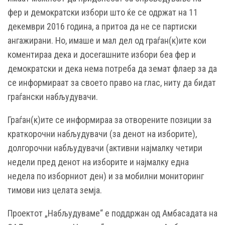
фер и демократски избори што ќе се одржат на 11
декември 2016 година, а притоа да не се партиски
ангажирани. Но, имаше и мал дел од граѓан(к)ите кои
коментираа дека и досегашните избори беа фер и
демократски и дека нема потреба да земат флаер за да
се информираат за своето право на глас, ниту да бидат
граѓански набљудувачи.
Граѓан(к)ите се информираа за отворените позиции за
краткорочни набљудувачи (за денот на изборите),
долгорочни набљудувачи (активни најмалку четири
недели пред денот на изборите и најмалку една
недела по изборниот ден) и за мобилни мониторинг
тимови низ целата земја.
Проектот „Набљудуваме“ е поддржан од Амбасадата на