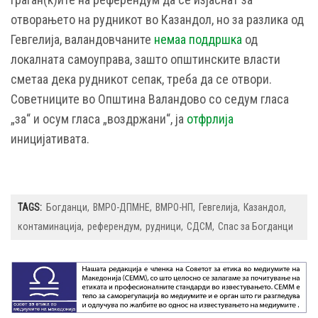
отворањето на рудникот во Казандол, но за разлика од
Гевгелија, валандовчаните
немаа поддршка
од
локалната самоуправа, зашто општинските власти
сметаа дека рудникот сепак, треба да се отвори.
Советниците во Општина Валандово со седум гласа
„за“ и осум гласа „воздржани“, ја
отфрлија
иницијативата.
TAGS:
Богданци
ВМРО-ДПМНЕ
ВМРО-НП
Гевгелија
Казандол
контаминација
референдум
рудници
СДСМ
Спас за Богданци