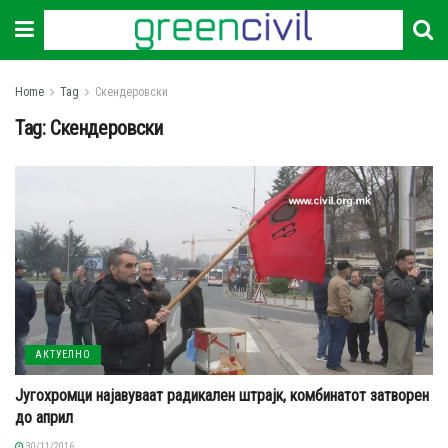
Home
Tag
Скендеровски
Tag:
Скендеровски
АКТУЕЛНО
Југохромци најавуваат радикален штрајк, комбинатот затворен
до април
30/11/2016