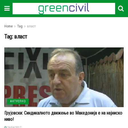
Home
Tag
власт
Tag:
власт
АКТУЕЛНО
Грујовски: Синдикалното движење во Македонија е на најниско
ниво!
26/04/2017