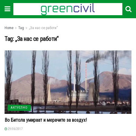
Home
Tag
„За нас се работи“
Tag:
„За нас се работи“
АКТУЕЛНО
Во Битола умираат и мерачите за воздух!
29/06/2017