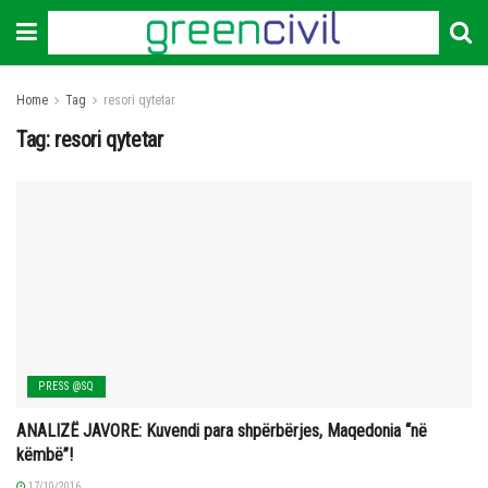
Home
Tag
resori qytetar
Tag:
resori qytetar
PRESS @SQ
ANALIZË JAVORE: Kuvendi para shpërbërjes, Maqedonia “në
këmbë”!
17/10/2016