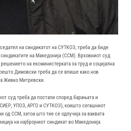
седател на синдикатот на СУТКОЗ, треба да биде
а синдикатите на Македонија (ССМ). Врховниот суд
 решението на ексминистерката за труд и социјална
оешто Димовски треба да се впише како нов
на Живко Митревски.
иот суд треба да постапи според барањата и
(СИЕР, УПОЗ, АРГО и СУТКОЗ), коишто сегашниот
и од ССМ, затоа што тие се одлучија за ваквата
иција на најбројниот синдикат во Македонија.