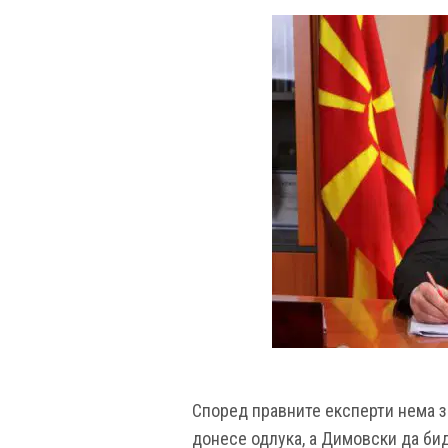
Според правните експерти нема з
донесе одлука, а Димовски да би