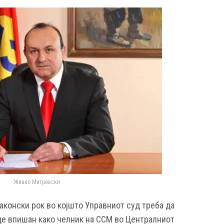
Живко Митревски
аконски рок во којшто Управниот суд треба да
де впишан како челник на ССМ во Централниот