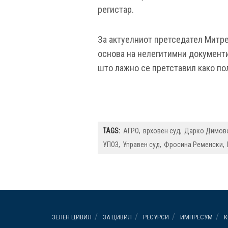
регистар.
За актуелниот претседател Митре
основа на нелегитимни документи 
што лажно се претставил како п
TAGS:
АГРО
врховен суд
Дарко Димов
УПОЗ
Управен суд
Фросина Ременски
ЗЕЛЕН ЦИВИЛ
ЗА ЦИВИЛ
РЕСУРСИ
ИМПРЕСУМ
К