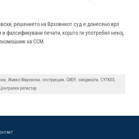
вски, решението на Врховниот суд е донесено врз
и фалсификувани печати, којшто ги употребил некој,
олномошник на ССМ.
ски
Живко Миревски
опструкции
СИЕР
синдикати
СУТКОЗ
Централен регистар
ОНТАКТ