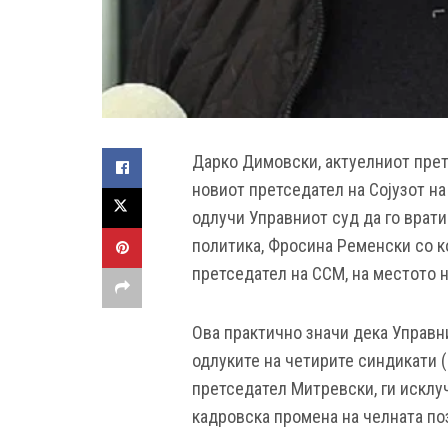
Дарко Димовски, актуелниот прет
новиот претседател на Сојузот н
одлучи Управниот суд да го врати
политика, Фросина Ременски со к
претседател на ССМ, на местото 
Ова практично значи дека Управн
одлуките на четирите синдикати 
претседател Митревски, ги исклуч
кадровска промена на челната поз