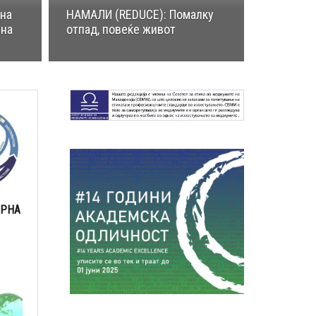
рна
НАМАЛИ (REDUCE): Помалку
ина
отпад, повеќе живот
АРНА