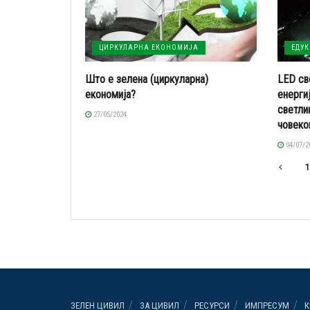
ЦИРКУЛАРНА ЕКОНОМИЈА
ЕДУ
Што е зелена (циркуларна)
LED св
економија?
енерги
светли
27/05/2024
човеко
04/07/2
1
ЗЕЛЕН ЦИВИЛ
ЗА ЦИВИЛ
РЕСУРСИ
ИМПРЕСУМ
К