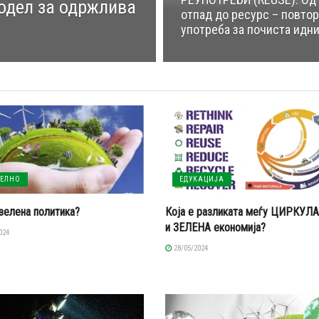
одел за одржлива
отпад до ресурс – повто
употреба за почиста идн
УЕЛНО
ЕДУКАЦИЈА
зелена политика?
Која е разликата меѓу ЦИРКУЛ
и ЗЕЛЕНА економија?
024
28/05/2024