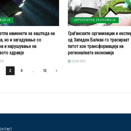
КАЦИЈА
ЦИРКУЛАРНА ЕКОНОМИЈА
етла наменети за заштеда на
Граѓанските организации и експе
ја, но и загадување со
од Западен Балкан го трасираат
на и нарушување на
патот кон трансформација на
вото здравје
регионалната економија
023
22/05/2023
2
3
…
12
ОНТАКТ