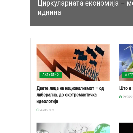
Циркуларната економија – м
иднина
АКТУЕЛНО
АКТ
Двете лица на национализмот – од
Што е 
либерална, до екстремистичка
29/05/2
идеологија
30/05/2024