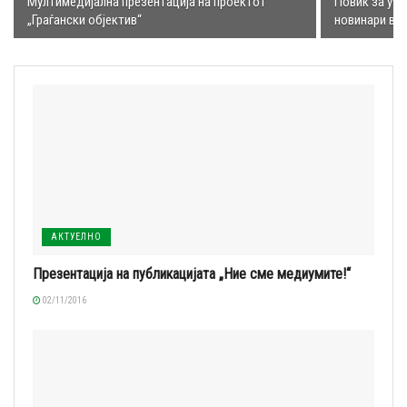
Мултимедијална презентација на проектот
Повик за уче
„Граѓански објектив“
новинари во
АКТУЕЛНО
Презентација на публикацијата „Ние сме медиумите!“
02/11/2016