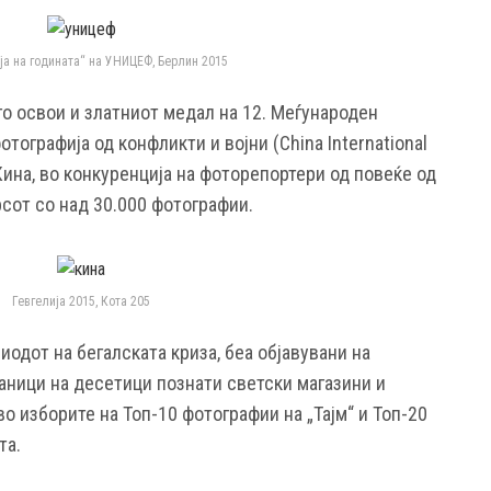
ја на годината“ на УНИЦЕФ, Берлин 2015
го освои и златниот медал на 12. Меѓународен
тографија од конфликти и војни (China International
 Кина, во конкуренција на фоторепортери од повеќе од
рсот со над 30.000 фотографии.
Гевгелија 2015, Кота 205
одот на бегалската криза, беа објавувани на
аници на десетици познати светски магазини и
во изборите на Топ-10 фотографии на „Тајм“ и Топ-20
та.