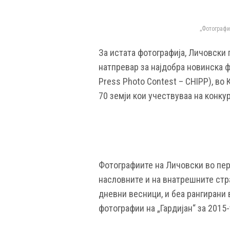
„Фотографи
За истата фотографија, Личовски 
натпревар за најдобра новинска фо
Press Photo Contest – CHIPP), во
70 земји кои учествуваа на конку
Фотографиите на Личовски во пери
насловните и на внатрешните стр
дневни весници, и беа рангирани 
фотографии на „Гардијан“ за 2015-