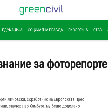
ЕДУКАЦИЈА
СОЦИЈАЛНА ПРАВДА
ЕКОЛОГИЈА
СТАВ
знание за фоторепорте
рѓи Личовски, соработник на Европската Прес
ении, завчера во Хамбург, му беше доделено