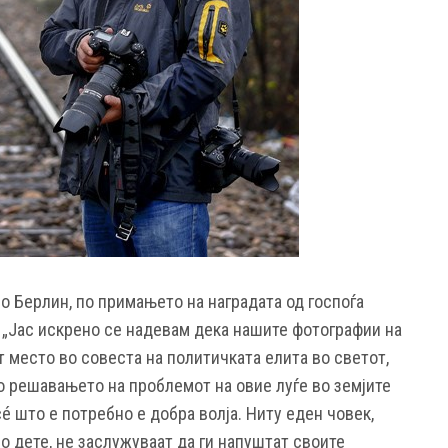
о Берлин, по примањето на наградата од госпоѓа
 „Јас искрено се надевам дека нашите фотографии на
ат место во совеста на политичката елита во светот,
во решавањето на проблемот на овие луѓе во земјите
сé што е потребно е добра волја. Ниту еден човек,
но дете, не заслужуваат да ги напуштат своите