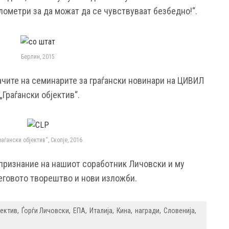
лометри за да можат да се чувствуваат безбедно!“.
Берлин, 2015
чите на семинарите за граѓански новинари на ЦИВИЛ
„Граѓански објектив“.
раѓански објектив“, Скопје, 2016
 признание на нашиот соработник Личовски и му
неговото творештво и нови изложби.
јектив
Ѓорѓи Личовски
ЕПА
Италија
Кина
награди
Словенија