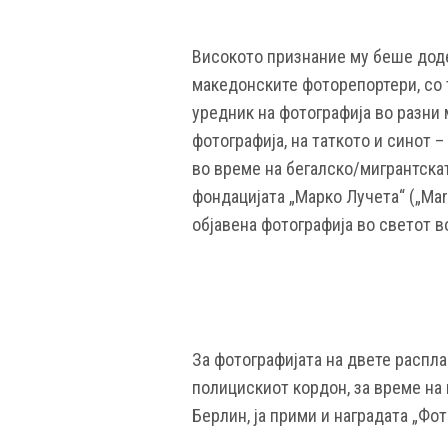
Високото признание му беше додел
македонските фоторепортери, со 
уредник на фотографија во разни 
фотографија, на таткото и синот 
во време на бегалско/мигрантската
фондацијата „Марко Лучета“ („Мarc
објавена фотографија во светот в
За фотографијата на двете распла
полицискиот кордон, за време на 
Берлин, ја прими и наградата „Фо