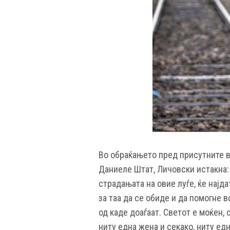
Во обраќањето пред присутните в
Даниеле Штат, Личовски истакна:
страдањата на овие луѓе, ќе најд
за таа да се обиде и да помогне 
од каде доаѓаат. Светот е моќен, 
ниту една жена и секако, ниту ед