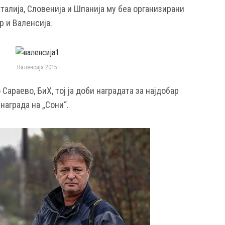
талија, Словенија и Шпанија му беа организирани
 и Валенсија.
Валенсија 2015
араево, БиХ, тој ја доби наградата за најдобар
 награда на „Сони“.