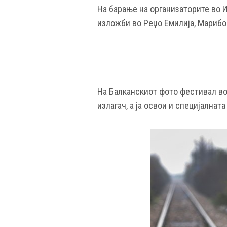
На барање на организаторите во И
изложби во Реџо Емилија, Марибор
На Балканскиот фото фестивал во С
излагач, а ја освои и специјалната