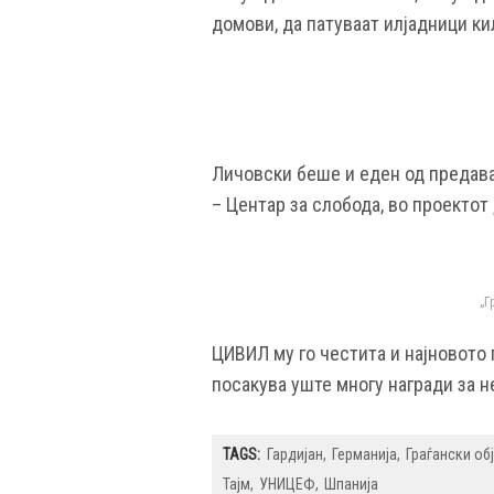
домови, да патуваат илјадници ки
Личовски беше и еден од предава
– Центар за слобода, во проектот 
„Г
ЦИВИЛ му го честита и најновото
посакува уште многу награди за 
TAGS:
Гардијан
Германија
Граѓански об
Тајм
УНИЦЕФ
Шпанија