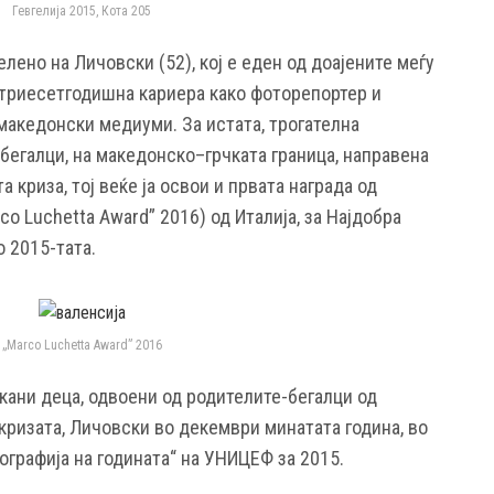
Гевгелија 2015, Кота 205
ено на Личовски (52), кој е eден од доајените меѓу
триесетгодишна кариера како фоторепортер и
македонски медиуми. За истата, трогателна
– бегалци, на македонско–грчката граница, направена
 криза, тој веќе ја освои и првата награда од
o Luchetta Award” 2016) од Италија, за Најдобра
о 2015-тата.
„Мarco Luchetta Award” 2016
кани деца, одвоени од родителите-бегалци од
кризата, Личовски во декември минатата година, во
тографија на годината“ на УНИЦЕФ за 2015.