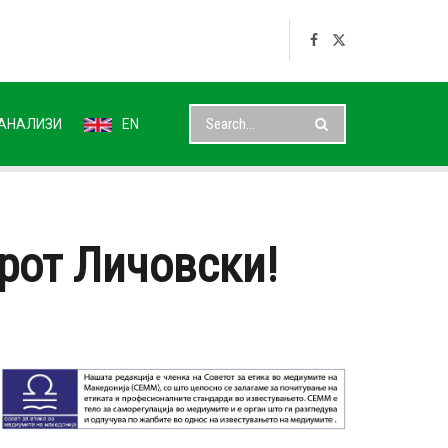
АНАЛИЗИ
EN
рот Личовски!