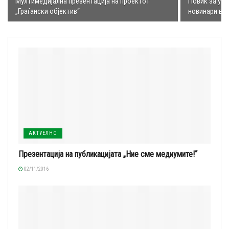
Мултимедијална презентација на проектот
Повик за уче
„Граѓански објектив“
новинари во
АКТУЕЛНО
Презентација на публикацијата „Ние сме медиумите!“
02/11/2016