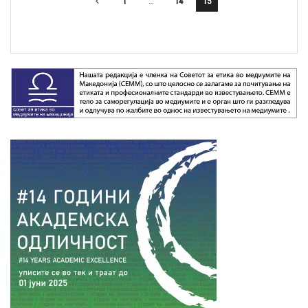
1
…
14
15