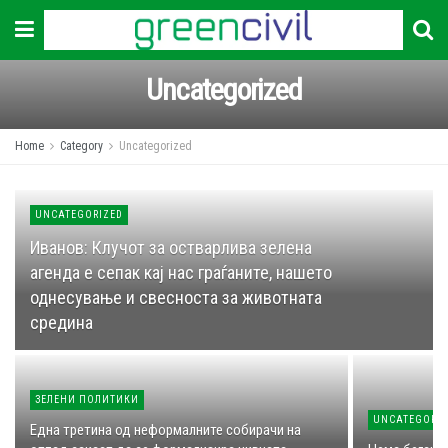
Uncategorized
Home
Category
Uncategorized
UNCATEGORIZED
Иванов: Клучот за остварлива зелена
агенда е сепак кај нас граѓаните, нашето
однесување и свесноста за животната
средина
ЗЕЛЕНИ ПОЛИТИКИ
UNCATEGORIZ
Една третина од неформалните собирачи на