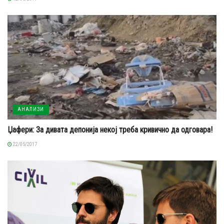
АНАЛИЗИ
Џафери: За дивата депонија некој треба кривично да одговара!
22/05/2017