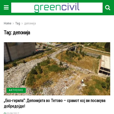
Home
Tag
депонија
Tag:
депонија
АКТУЕЛНО
„Еко-герила“: Депонијата во Тетово – срамот кој ви посакува
добредојде!
03/08/2017