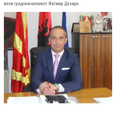
вели градоначалникот Фатмир Дехари.