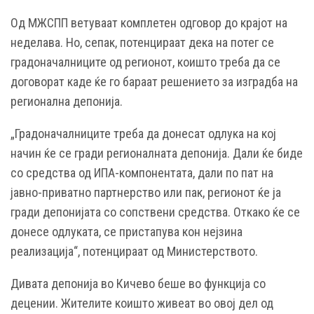
Од МЖСПП ветуваат комплетен одговор до крајот на
неделава. Но, сепак, потенцираат дека на потег се
градоначалниците од регионот, коишто треба да се
договорат каде ќе го бараат решението за изградба на
регионална депонија.
„Градоначалниците треба да донесат одлука на кој
начин ќе се гради регионалната депонија. Дали ќе биде
со средства од ИПА-компонентата, дали по пат на
јавно-приватно партнерство или пак, регионот ќе ја
гради депонијата со сопствени средства. Откако ќе се
донесе одлуката, се пристапува кон нејзина
реализација“, потенцираат од Министерството.
Дивата депонија во Кичево беше во функција со
децении. Жителите коишто живеат во овој дел од