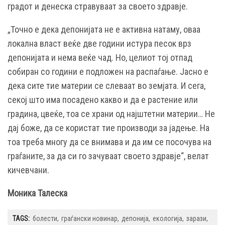
градот и денеска стравуваат за своето здравје.
„Точно е дека депонијата не е активна натаму, оваа
локална власт веќе две години истура песок врз
депонијата и нема веќе чад. Но, целиот тој отпад
собиран со години е подложен на распаѓање. Јасно е
дека сите тие материи се слеваат во земјата. И сега,
секој што има посадено какво и да е растение или
градина, цвеќе, тоа се храни од најштетни материи… Не
дај боже, да се користат тие производи за јадење. На
тоа треба многу да се внимава и да им се посочува на
граѓаните, за да си го зачуваат своето здравје“, велат
кичевчани.
Моника Талеска
TAGS:
болести
граѓански новинар
депонија
екологија
зарази