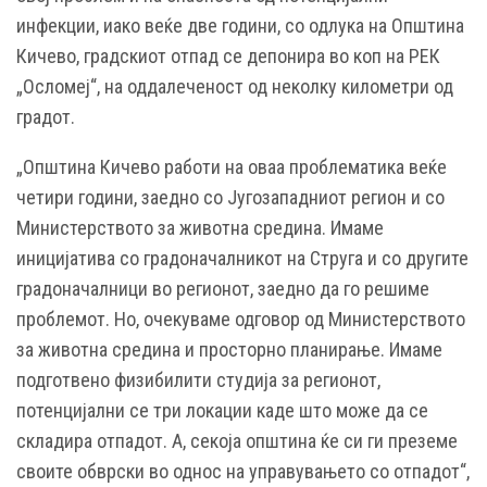
инфекции, иако веќе две години, со одлука на Општина
Кичево, градскиот отпад се депонира во коп на РЕК
„Осломеј“, на оддалеченост од неколку километри од
градот.
„Општина Кичево работи на оваа проблематика веќе
четири години, заедно со Југозападниот регион и со
Министерството за животна средина. Имаме
иницијатива со градоначалникот на Струга и со другите
градоначалници во регионот, заедно да го решиме
проблемот. Но, очекуваме одговор од Министерството
за животна средина и просторно планирање. Имаме
подготвено физибилити студија за регионот,
потенцијални се три локации каде што може да се
складира отпадот. А, секоја општина ќе си ги преземе
своите обврски во однос на управувањето со отпадот“,