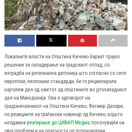
Локалните власти на Општина Кичево бараат трајно
решение за складирање на градскиот отпад, со
изградба на регионална депонија што согласно со сите
европски, еколошки стандарди, би го рециклирала
најголем дел од сметот од општините во југозападниот
дел на Македонија. Ова е одговорот на
градоначалникот на Општина Кичево, Фатмир Дехари,
по реакциите на граѓански новинар од Кичево, којшто
неодамна
реагираше до ЦИВИЛ Медиа
, посочувајќи на
овој проблем и на опасноста од потенцијални