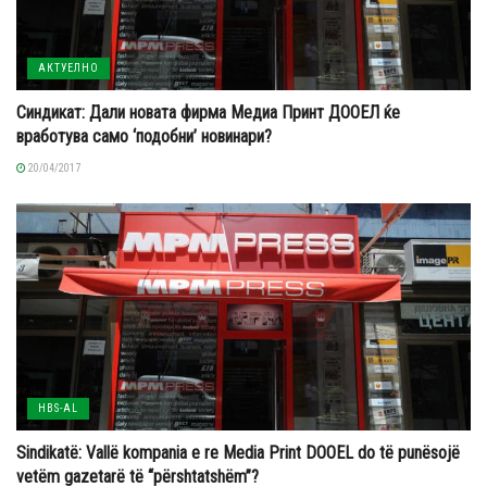
АКТУЕЛНО
Синдикат: Дали новата фирма Медиа Принт ДООЕЛ ќе
вработува само ‘подобни’ новинари?
20/04/2017
HBS-AL
Sindikatë: Vallë kompania e re Media Print DOOEL do të punësojë
vetëm gazetarë të “përshtatshëm”?