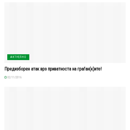
АКТУЕЛНО
Предизборен атак врз приватноста на граѓан(к)ите!
02/11/2016