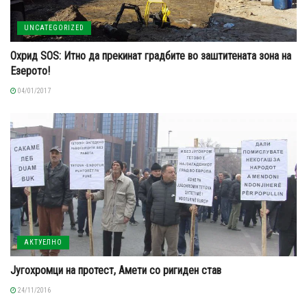
UNCATEGORIZED
Охрид SOS: Итно да прекинат градбите во заштитената зона на
Езерото!
04/01/2017
АКТУЕЛНО
Југохромци на протест, Амети со ригиден став
24/11/2016