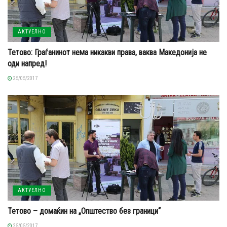
АКТУЕЛНО
Тетово: Граѓанинот нема никакви права, ваква Македонија не
оди напред!
25/05/2017
АКТУЕЛНО
Тетово – домаќин на „Општество без граници“
25/05/2017