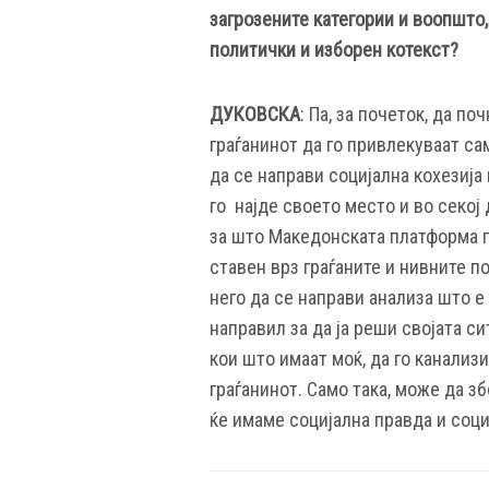
загрозените категории и воопшто,
политички и изборен котекст?
ДУКОВСКА
: Па, за почеток, да п
граѓанинот да го привлекуваат сам
да се направи социјална кохезија 
го најде своето место и во секој 
за што Македонската платформа п
ставен врз граѓаните и нивните п
него да се направи анализа што е 
направил за да ја реши својата си
кои што имаат моќ, да го канализи
граѓанинот. Само така, може да 
ќе имаме социјална правда и соци