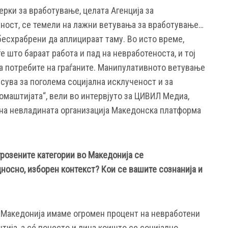
рки за вработување, целата Агенција за
ност, се темели на лажни ветувања за вработување…
бесхрабрени да аплицираат таму. Во исто време,
е што бараат работа и пад на невработеноста, и тој
 на потребите на граѓаните. Манипулативното ветување
сува за поголема социјална исклученост и за
маштијата“, вели во интервјуто за ЦИВИЛ Медиа,
 на невладината организација Македонска платформа
розените категории во Македонија се
носно, изборен контекст? Кои се вашите сознанија и
о Македонија имаме огромен процент на невработени
ија, а сé почесто и лица коишто се социјално