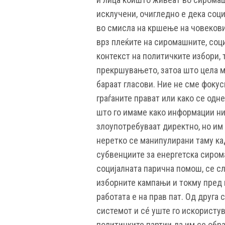
исклучени, очигледно е дека соц
во смисла на кршење на човекови 
врз плеќите на сиромашните, соци
контекст на политичките избори, 
прекршувањето, затоа што цела м
бараат гласови. Ние не сме фокус
граѓаните прават или како се одн
што го имаме како информации ни
злоупотребуваат директно, но им
неретко се манипулирани таму ка
субвенциите за енергетска сирома
социјалната парична помош, се сл
изборните кампањи и токму пред и
работата е на прав пат. Од друга 
системот и сé уште го искористув
политичките партии да им се обра