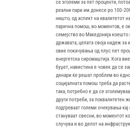
се зголеми за пет проценти, потоа
реални пари им донесе po 100-200
ништо, од аспект на квалитетот н
парична помош, во моментов, е о
семејство во Македонија коешто м
државата, целата своја надеж за 
овие покачувања од плус пет проц
енергетска сиромаштија. Кога вие
буџет, навистина е човек да се за
денари ќе решат проблем во едно 
социјалната помош треба да раст
така, потребно е да се зголемуваа
други потреби, за поквалитетен жи
подгреваат големи очекувања кај г
стануваат свесни, во моментот ко
случува и во делот на инфраструк