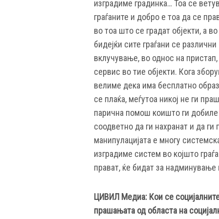
изградиме градинка… Тоа се вету
граѓаните и добро е тоа да се пра
во тоа што се градат објекти, а в
бидејќи сите граѓани се различни
вклучување, во однос на пристап,
сервис во тие објекти. Кога збору
велиме дека има бесплатно образо
се плаќа, меѓутоа никој не ги пра
парична помош коишто ги добиле 
соодветно да ги нахранат и да ги 
манипулацијата е многу системска
изградиме систем во којшто граѓа
прават, ќе бидат за надминување 
ЦИВИЛ Медиа: Кои се социјалните
прашањата од областа на социјал