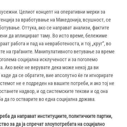
кусежни. Целиот концепт на оперативни мерки за
Агенција за вработување на Македонија, всушност, се
отување. Оттука, ако се направат анализи, фактите
рени да аплицираат таму. Во исто време, бележиме
раат работа и пад на невработеноста, и тој „круг“, во
те на граѓаните. Манипулативното ветување за време
оголема социјална исклученост и за поголемо
. Ако веќе не верувате дека може некој да ви
 каде да се обратите, вие апсолутно ќе ги игнорирате
стемот не е подреден на вашите потреби, и ако тој не
 останете надвор, и од системските текови и од она
а да го остварите во една социјална држава.
еба да направат институциите, политичките партии,
тво за да ја спречат злоупотребата на социјално