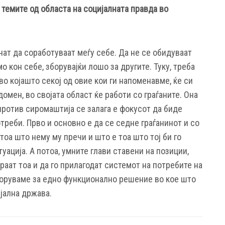
 темите од областа на социјалната правда во
очнат да соработуваат меѓу себе. Да не се обидуваат
о кон себе, зборувајќи лошо за другите. Туку, треба
во којашто секој од овие кои ги напоменавме, ќе си
домен, во својата област ќе работи со граѓаните. Она
ротив сиромаштија се залага е фокусот да биде
отреби. Прво и основно е да се седне граѓанинот и со
тоа што нему му пречи и што е тоа што тој би го
туација. А потоа, умните глави ставени на позиции,
раат тоа и да го прилагодат системот на потребите на
зборуваме за едно функционално решение во кое што
јална држава.