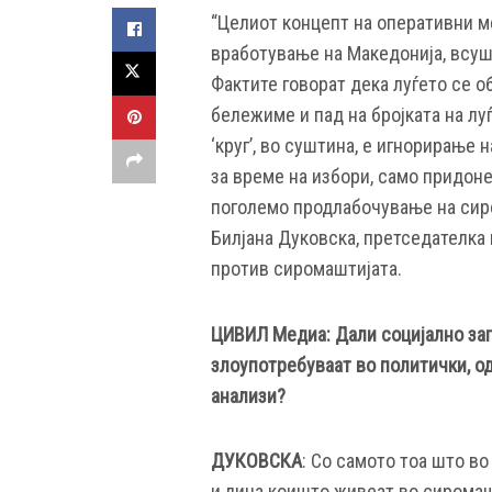
“Целиот концепт на оперативни ме
вработување на Македонија, всуш
Фактите говорат дека луѓето се о
бележиме и пад на бројката на луѓ
‘круг’, во суштина, е игнорирање
за време на избори, само придоне
поголемо продлабочување на сиро
Билјана Дуковска, претседателка
против сиромаштијата.
ЦИВИЛ Медиа: Дали социјално заг
злоупотребуваат во политички, од
анализи?
ДУКОВСКА
: Со самото тоа што в
и лица коишто живеат во сиромашт