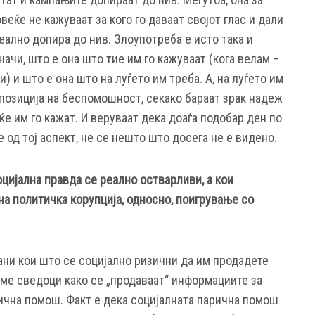
еќе не кажуваат за кого го даваат својот глас и дали
реално допира до нив. Злоупотреба е исто така и
ачи, што е она што тие им го кажуваат (кога велам –
) и што е она што на луѓето им треба. А, на луѓето им
а позиција на беспомошност, секако бараат зрак надеж
ќе им го кажат. И веруваат дека доаѓа подобар ден по
 од тој аспект, не се нешто што досега не е видено.
цијална правда се реално остварливи, а кои
а политичка корупција, односно, поигрување со
ѓани кои што се социјално ризични да им продадете
сме сведоци како се „продаваат“ информациите за
ична помош. Факт е дека социјалната парична помош