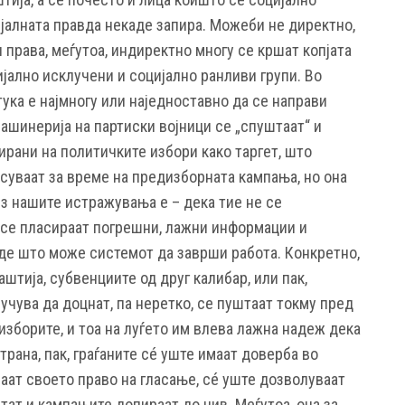
ијалната правда некаде запира. Можеби не директно,
права, меѓутоа, индиректно многу се кршат копјата
јално исклучени и социјално ранливи групи. Во
тука е најмногу или наједноставно да се направи
ашинерија на партиски војници се „спуштаат“ и
ирани на политичките избори како таргет, што
есуваат за време на предизборната кампања, но она
з нашите истражувања е – дека тие не се
 се пласираат погрешни, лажни информации и
де што може системот да заврши работа. Конкретно,
штија, субвенциите од друг калибар, или пак,
учува да доцнат, па неретко, се пуштаат токму пред
зборите, и тоа на луѓето им влева лажна надеж дека
страна, пак, граѓаните сé уште имаат доверба во
аат своето право на гласање, сé уште дозволуваат
тат и кампањите допираат до нив. Меѓутоа, она за