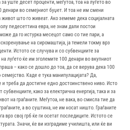
 за уште десет проценти, меѓутоа, тоа на луѓето во
 денари во семејниот буџет. И тоа не им смени
а живот што го живеат. Ако земеме дека социјалната
колу педесеттина евра, не знам дали постои
оже да го истурка месецот само со тие пари, а
искоренување на сиромаштија, ја темели токму врз
енти. Истото се случува и со субвенциите за
 на луѓето ќе им зголемите 100 денари во вкупниот
праша – како се дошло до тоа, да се верува дека 100
семејство. Каде е тука манипулацијата? Да,
е и треба да достигне едно достоинствено ниво. Исто
т субвенциите, како за електрична енергија, така и за
вот на граѓаните. Меѓутоа, не вака, во смисла тие да
раѓаните, а во суштина, не им носат ништо. Граѓаните
га врз свој грб ќе ги осетат последиците. Истото се
турата. Значи, ќе ви изградиме училишта, или ќе ви