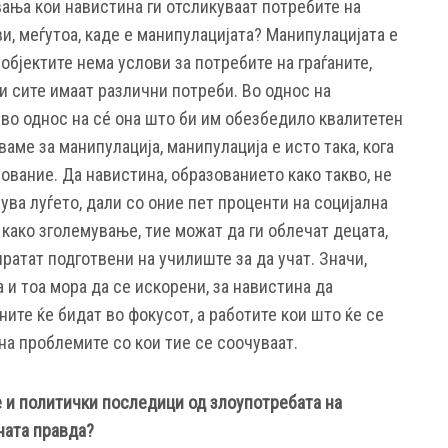
вања кои навистина ги отсликуваат потребите на
ви, меѓутоа, каде е манипулацијата? Манипулацијата е
о објектите нема услови за потребите на граѓаните,
 и сите имаат различни потреби. Во однос на
 во однос на сé она што би им обезбедило квалитетен
ваме за манипулација, манипулација е исто така, кога
вание. Да навистина, образованието како такво, не
шува луѓето, дали со оние пет проценти на социјална
како зголемување, тие можат да ги облечат децата,
пратат подготвени на училиште за да учат. Значи,
 и тоа мора да се искорени, за навистина да
ните ќе бидат во фокусот, а работите кои што ќе се
на проблемите со кои тие се соочуваат.
 и политички последици од злоупотребата на
ната правда?