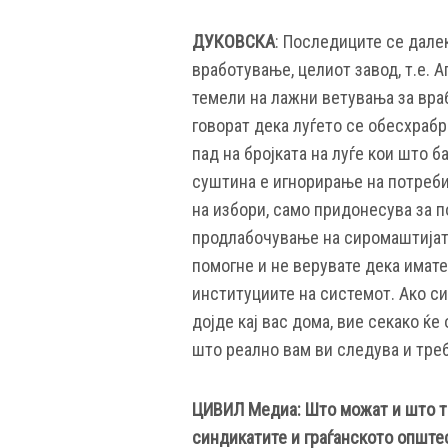
ДУКОВСКА
: Последиците се дале
вработување, целиот завод, т.е. 
темели на лажни ветувања за враб
говорат дека луѓето се обесхраб
пад на бројката на луѓе кои што ба
суштина е игнорирање на потреби
на избори, само придонесува за п
продлабочување на сиромаштијата
помогне и не верувате дека имате
институциите на системот. Ако си
дојде кај вас дома, вие секако ќе
што реално вам ви следува и треб
ЦИВИЛ Медиа: Што можат и што тр
синдикатите и граѓанското општес