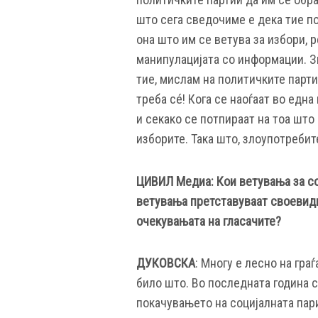
што сега сведочиме е дека тие пов
она што им се ветува за избори, 
манипулацијата со информации. Зн
тие, мислам на политичките партии
треба сé! Кога се наоѓаат во едн
и секако се потпираат на тоа што 
изборите. Така што, злоупотребите
ЦИВИЛ Медиа: Кои ветувања за со
ветувања претставуваат своевидн
очекувањата на гласачите?
ДУКОВСКА
: Многу е лесно на гра
било што. Во последната година 
покачувањето на социјалната пар