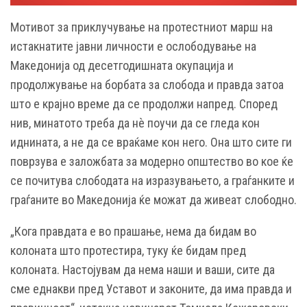
Мотивот за приклучување на протестниот марш на
истакнатите јавни личности е ослобoдување на
Македонија од десетгодишната окупација и
продолжување на борбата за слобода и правда затоа
што е крајно време да се продолжи напред. Според
нив, минатото треба да нѐ поучи да се гледа кон
иднината, а не да се враќаме кон него. Она што сите ги
поврзува е заложбата за модерно општество во кое ќе
се почитува слободата на изразувањето, а граѓанките и
граѓаните во Македонија ќе можат да живеат слободно.
„Кога правдата е во прашање, нема да бидам во
колоната што протестира, туку ќе бидам пред
колоната. Настојувам да нема наши и ваши, сите да
сме еднакви пред Уставот и законите, да има правда и