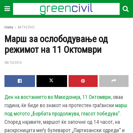
Home
АКТУЕЛНО
Марш за ослободување од
режимот на 11 Октомври
08/10/2016
Ден на востанието во Македонија, 11 Октомври
, оваа
година, ќе биде во знакот на протестен граѓански
марш
под мотото „Борбата продолжува, гласот победува“
.
Според најавите, маршот ќе започне од 14 часот, на
раскрсницата меѓу булеварот „Партизански одреди“ и