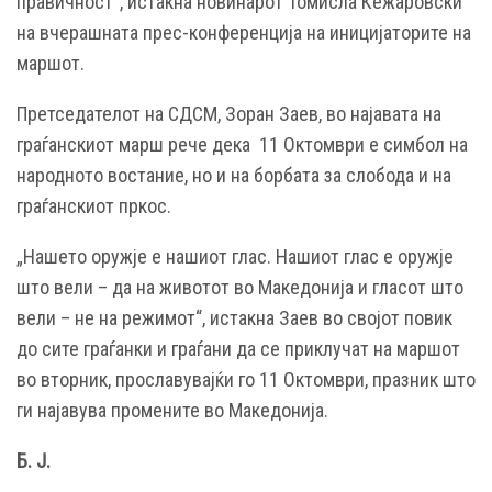
правичност“, истакна новинарот Томисла Кежаровски
на вчерашната прес-конференција на иницијаторите на
маршот.
Претседателот на СДСМ, Зоран Заев, во најавата на
граѓанскиот марш рече дека 11 Октомври е симбол на
народното востание, но и на борбата за слобода и на
граѓанскиот пркос.
„Нашето оружје е нашиот глас. Нашиот глас е оружје
што вели – да на животот во Македонија и гласот што
вели – не на режимот“, истакна Заев во својот повик
до сите граѓанки и граѓани да се приклучат на маршот
во вторник, прославувајќи го 11 Октомври, празник што
ги најавува промените во Македонија.
Б. Ј.