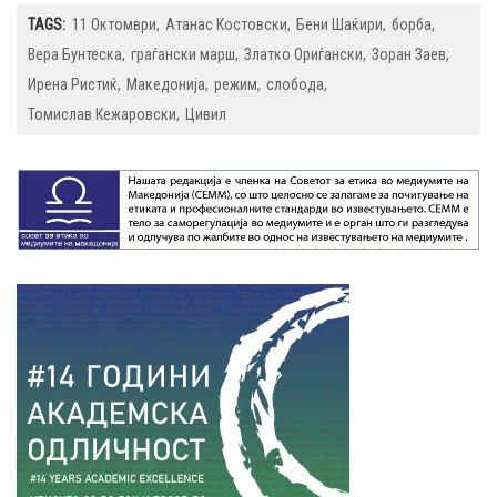
TAGS:
11 Октомври
Атанас Костовски
Бени Шаќири
борба
Вера Бунтеска
граѓански марш
Златко Ориѓански
Зоран Заев
Ирена Ристиќ
Македонија
режим
слобода
Томислав Кежаровски
Цивил