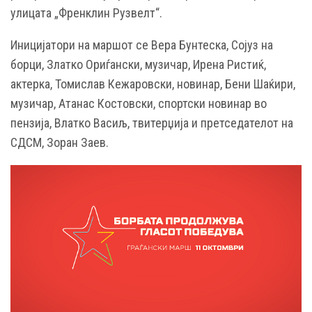
улицата „Френклин Рузвелт“.
Иницијатори на маршот се Вера Бунтеска, Сојуз на
борци, Златко Ориѓански, музичар, Ирена Ристиќ,
актерка, Томислав Кежаровски, новинар, Бени Шаќири,
музичар, Атанас Костовски, спортски новинар во
пензија, Влатко Васиљ, твитерџија и претседателот на
СДСМ, Зоран Заев.