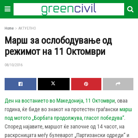
Home
АКТУЕЛНО
Марш за ослободување од
режимот на 11 Октомври
08/10/2016
Ден на востанието во Македонија, 11 Октомври
, оваа
година, ќе биде во знакот на протестен граѓански
марш
под мотото „Борбата продолжува, гласот победува“
.
Според најавите, маршот ќе започне од 14 часот, на
раскрсницата меѓу булеварот „Партизански одреди“ и