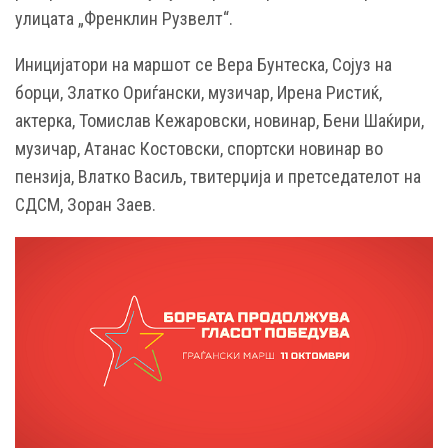
улицата „Френклин Рузвелт“.
Иницијатори на маршот се Вера Бунтеска, Сојуз на
борци, Златко Ориѓански, музичар, Ирена Ристиќ,
актерка, Томислав Кежаровски, новинар, Бени Шаќири,
музичар, Атанас Костовски, спортски новинар во
пензија, Влатко Васиљ, твитерџија и претседателот на
СДСМ, Зоран Заев.