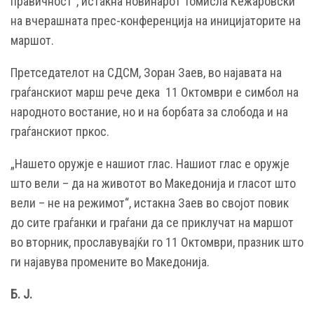
правичност“, истакна новинарот Томисла Кежаровски
на вчерашната прес-конференција на иницијаторите на
маршот.
Претседателот на СДСМ, Зоран Заев, во најавата на
граѓанскиот марш рече дека 11 Октомври е симбол на
народното востание, но и на борбата за слобода и на
граѓанскиот пркос.
„Нашето оружје е нашиот глас. Нашиот глас е оружје
што вели – да на животот во Македонија и гласот што
вели – не на режимот“, истакна Заев во својот повик
до сите граѓанки и граѓани да се приклучат на маршот
во вторник, прославувајќи го 11 Октомври, празник што
ги најавува промените во Македонија.
Б. Ј.