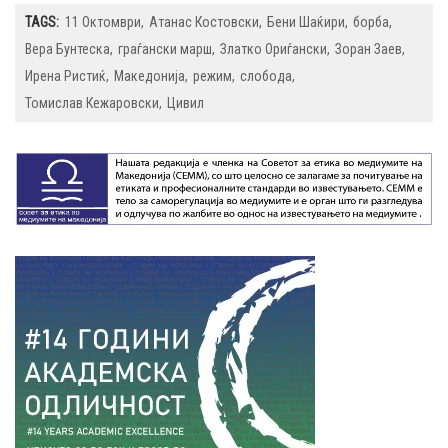
TAGS:
11 Октомври
Атанас Костовски
Бени Шаќири
борба
Вера Бунтеска
граѓански марш
Златко Ориѓански
Зоран Заев
Ирена Ристиќ
Македонија
режим
слобода
Томислав Кежаровски
Цивил