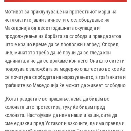
Мотивот за приклучување на протестниот марш на
истакнатите јавни личности е ослобoдување на
Македонија од десетгодишната окупација и
продолжување на борбата за слобода и правда затоа
што е крајно време да се продолжи напред. Според
нив, минатото треба да нѐ поучи да се гледа кон
иднината, а не да се враќаме кон него. Она што сите ги
поврзува е заложбата за модерно општество во кое ќе
се почитува слободата на изразувањето, а граѓанките и
граѓаните во Македонија ќе можат да живеат слободно.
„Кога правдата е во прашање, нема да бидам во
колоната што протестира, туку ќе бидам пред
колоната. Настојувам да нема наши и ваши, сите да
сме еднакви пред Уставот и законите, да има правда и