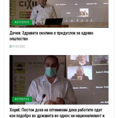
АКТУЕЛНО
Дечев: Здравата околина е предуслов за здраво
општество
09/02/2022
АКТУЕЛНО
Хоџиќ: Постои доза на оптимизам дека работите одат
кон подобро во државата во однос на национализмот и